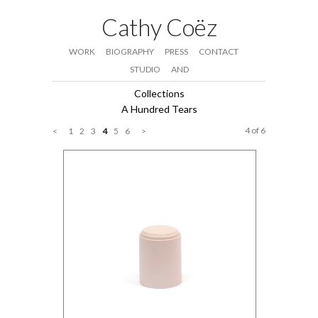
Cathy Coëz
WORK
BIOGRAPHY
PRESS
CONTACT
STUDIO
AND
Collections
A Hundred Tears
4 of 6
<
1
2
3
4
5
6
>